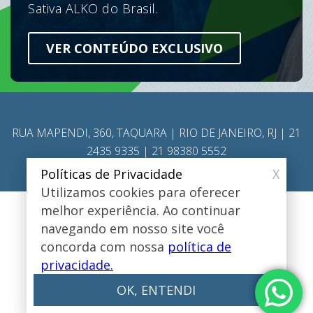
Sativa ALKO do Brasil.
VER CONTEÚDO EXCLUSIVO
RUA MAPENDI, 360, TAQUARA | RIO DE JANEIRO, RJ | 21
2435 9335 | 21 98380 5552
Políticas de Privacidade
X
Utilizamos cookies para oferecer
melhor experiência. Ao continuar
Todos os direitos reservados © 2025 | Alko do Brasil
navegando em nosso site você
Design e desenvolvimento
concorda com nossa
política de
privacidade.
OK, ENTENDI